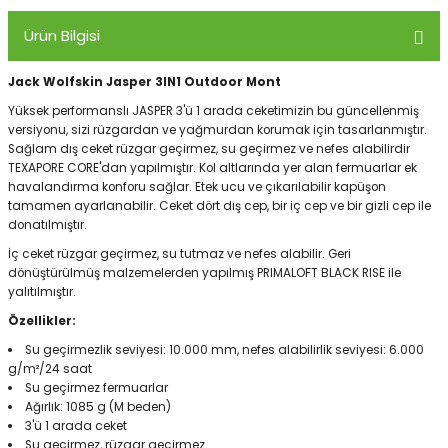
Ürün Bilgisi
Panço
Jack Wolfskin Jasper 3IN1 Outdoor Mont
Yüksek performanslı JASPER 3'ü 1 arada ceketimizin bu güncellenmiş
versiyonu, sizi rüzgardan ve yağmurdan korumak için tasarlanmıştır.
Sağlam dış ceket rüzgar geçirmez, su geçirmez ve nefes alabilirdir
TEXAPORE CORE'dan yapılmıştır. Kol altlarında yer alan fermuarlar ek
havalandırma konforu sağlar. Etek ucu ve çıkarılabilir kapüşon
tamamen ayarlanabilir. Ceket dört dış cep, bir iç cep ve bir gizli cep ile
donatılmıştır.
İç ceket rüzgar geçirmez, su tutmaz ve nefes alabilir. Geri
dönüştürülmüş malzemelerden yapılmış PRIMALOFT BLACK RISE ile
yalıtılmıştır.
Özellikler:
Su geçirmezlik seviyesi: 10.000 mm, nefes alabilirlik seviyesi: 6.000
g/m²/24 saat
Su geçirmez fermuarlar
Ağırlık: 1085 g (M beden)
3'ü 1 arada ceket
Su geçirmez, rüzgar geçirmez