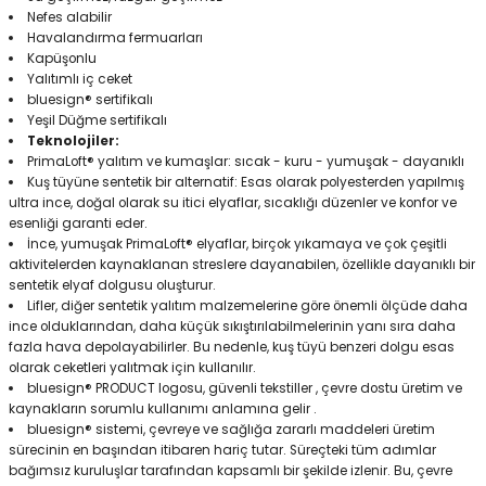
Nefes alabilir
Havalandırma fermuarları
Kapüşonlu
Yalıtımlı iç ceket
bluesign® sertifikalı
Yeşil Düğme sertifikalı
Teknolojiler:
PrimaLoft® yalıtım ve kumaşlar: sıcak - kuru - yumuşak - dayanıklı
Kuş tüyüne sentetik bir alternatif: Esas olarak polyesterden yapılmış
ultra ince, doğal olarak su itici elyaflar, sıcaklığı düzenler ve konfor ve
esenliği garanti eder.
İnce, yumuşak PrimaLoft® elyaflar, birçok yıkamaya ve çok çeşitli
aktivitelerden kaynaklanan streslere dayanabilen, özellikle dayanıklı bir
sentetik elyaf dolgusu oluşturur.
Lifler, diğer sentetik yalıtım malzemelerine göre önemli ölçüde daha
ince olduklarından, daha küçük sıkıştırılabilmelerinin yanı sıra daha
fazla hava depolayabilirler. Bu nedenle, kuş tüyü benzeri dolgu esas
olarak ceketleri yalıtmak için kullanılır.
bluesign® PRODUCT logosu, güvenli tekstiller , çevre dostu üretim ve
kaynakların sorumlu kullanımı anlamına gelir .
bluesign® sistemi, çevreye ve sağlığa zararlı maddeleri üretim
sürecinin en başından itibaren hariç tutar. Süreçteki tüm adımlar
bağımsız kuruluşlar tarafından kapsamlı bir şekilde izlenir. Bu, çevre