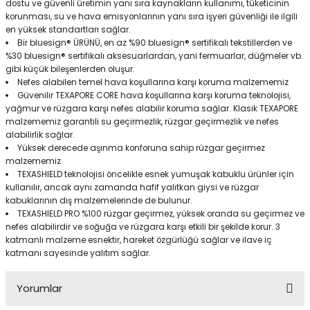
dostu ve güvenli üretimin yanı sıra kaynakların kullanımı, tüketicinin
korunması, su ve hava emisyonlarının yanı sıra işyeri güvenliği ile ilgili
en yüksek standartları sağlar.
Bir bluesign® ÜRÜNÜ, en az %90 bluesign® sertifikalı tekstillerden ve
%30 bluesign® sertifikalı aksesuarlardan, yani fermuarlar, düğmeler vb.
gibi küçük bileşenlerden oluşur.
Nefes alabilen temel hava koşullarına karşı koruma malzememiz
Güvenilir TEXAPORE CORE hava koşullarına karşı koruma teknolojisi,
yağmur ve rüzgara karşı nefes alabilir koruma sağlar. Klasik TEXAPORE
malzememiz garantili su geçirmezlik, rüzgar geçirmezlik ve nefes
alabilirlik sağlar.
Yüksek derecede aşınma konforuna sahip rüzgar geçirmez
malzememiz
TEXASHIELD teknolojisi öncelikle esnek yumuşak kabuklu ürünler için
kullanılır, ancak aynı zamanda hafif yalıtkan giysi ve rüzgar
kabuklarının dış malzemelerinde de bulunur.
TEXASHIELD PRO %100 rüzgar geçirmez, yüksek oranda su geçirmez ve
nefes alabilirdir ve soğuğa ve rüzgara karşı etkili bir şekilde korur. 3
katmanlı malzeme esnektir, hareket özgürlüğü sağlar ve ilave iç
katmanı sayesinde yalıtım sağlar.
Yorumlar