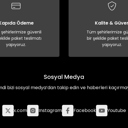
Kapıda Ödeme
Kalite & Güve
şehirlerimize güvenli
Tüm şehirlerimize gü
şekilde paket teslimatı
bir şekilde paket tesl
yapıyoruz.
yapıyoruz.
Sosyal Medya
mdi bizi sosyal medya’dan takip edin ve haberleri kaçırma
x.com
Instagram
Facebook
Youtube