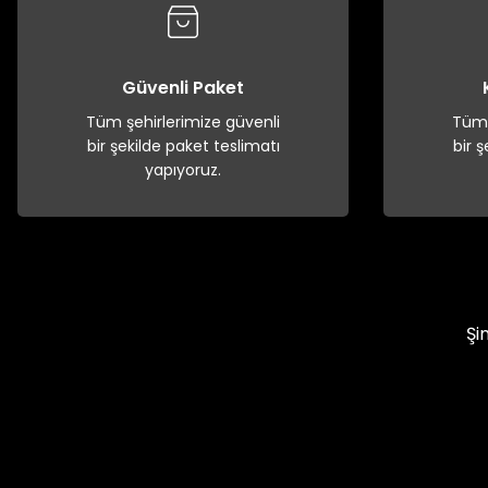
Güvenli Paket
Tüm şehirlerimize güvenli
Tüm 
bir şekilde paket teslimatı
bir 
yapıyoruz.
Şi