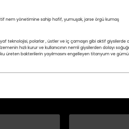
ktif nem yönetimine sahip hafif, yumuşak, jarse örgü kumaş
f teknolojisi, polarlar , üstler ve iç çamaşırı gibi aktif giysilerde
lzemenin hızlı kurur ve kullanıcının nemli giysilerden dolayı soğu
oku üreten bakterilerin yayılmasını engelleyen titanyum ve gümüş k
Bu ürüne ilk yorumu siz yapın!
Yorum Yaz