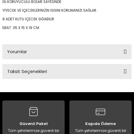
ISI KORUYUCULU BÖLME SAYESİNDE
YİYECEK VE İÇECEKLERİNİZİN ISISINI KORUMANIZI SAĞLAR.
8 ADET KUTU İÇECEK SIĞABİLİR.
Panço
EBAT: 35 X 15 X 19 CM
Yorumlar
Taksit Seçenekleri
Bu ürüne ilk yorumu siz yapın!
Yorum Yaz
Güvenli Paket
Kapıda Ödeme
Tüm şehirlerimize güvenli bir
Tüm şehirlerimize güvenli bir