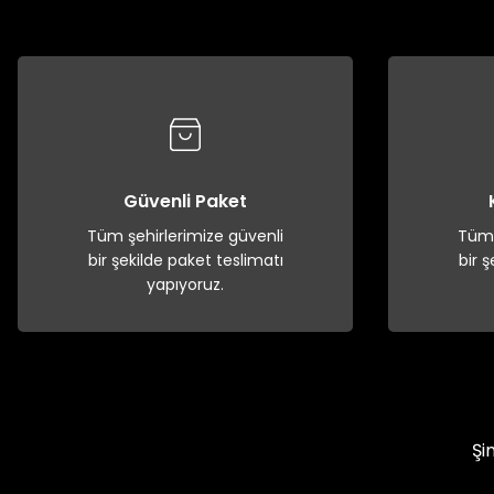
Güvenli Paket
Tüm şehirlerimize güvenli
Tüm 
bir şekilde paket teslimatı
bir 
yapıyoruz.
Şi