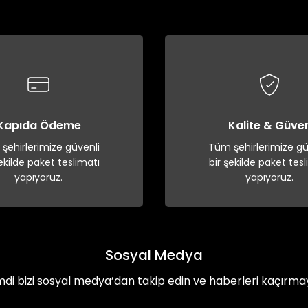
Yorum Yaz
Kapıda Ödeme
Kalite & Güve
şehirlerimize güvenli
Tüm şehirlerimize gü
şekilde paket teslimatı
bir şekilde paket tesl
yapıyoruz.
yapıyoruz.
Sosyal Medya
mdi bizi sosyal medya’dan takip edin ve haberleri kaçırma