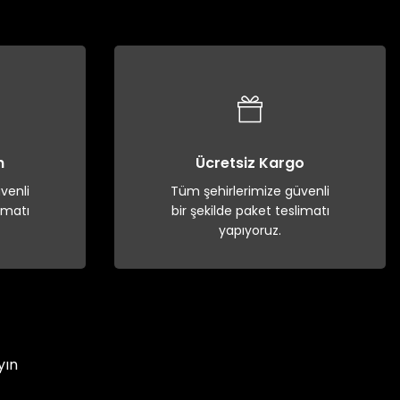
n
Ücretsiz Kargo
venli
Tüm şehirlerimize güvenli
imatı
bir şekilde paket teslimatı
yapıyoruz.
yın