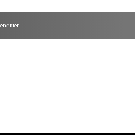
enekleri
Bu ürüne ilk yorumu siz yapın!