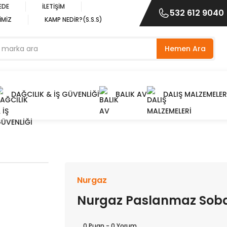
EDE
İLETİŞİM
532 612 9040
İMİZ
KAMP NEDİR?(S.S.S)
Hemen Ara
DAĞCILIK & İŞ GÜVENLİĞİ
BALIK AV
DALIŞ MALZEMELER
Nurgaz
Nurgaz Paslanmaz Soba 
0 Puan - 0 Yorum