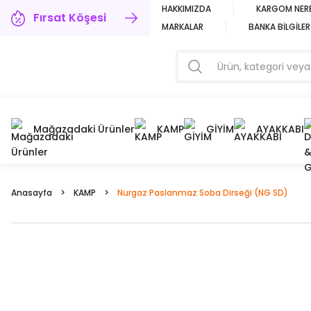
HAKKIMIZDA
KARGOM NER
Fırsat Köşesi
MARKALAR
BANKA BİLGİLER
Mağazadaki Ürünler
KAMP
GİYİM
AYAKKABI
Anasayfa
KAMP
Nurgaz Paslanmaz Soba Dirseği (NG SD)