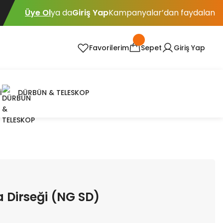
Üye Ol
ya da
Giriş Yap
Kampanyalar’dan faydalan
Favorilerim
Sepet
Giriş Yap
İ
DÜRBÜN & TELESKOP
Dirseği (NG SD)