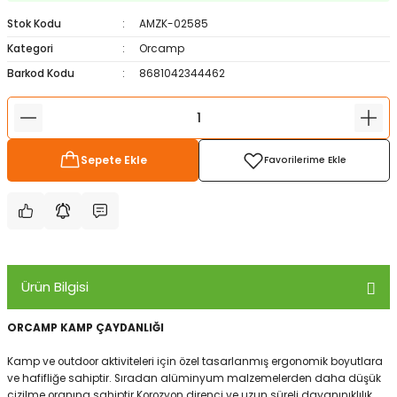
ampon Ekipmanları
a / Manometreler
i
Bel ve Omuz Çantaları
0 ile +5 Derece Arası
Stok Kodu
AMZK-02585
Kategori
Orcamp
r
zu Torbası
eller
Bisiklet Çantaları
Çocuk Uyku Tulumları
Barkod Kodu
8681042344462
Boyun Çantaları
Kaz Tüyü Uyku Tulumları
ampet
Bolt
rı
Çanta Aksesuarları
Sepete Ekle
k Bardak
numlama
Çanta Yağmurlukları
nleri
Çocuk Çantaları
meleri
ksesuarlar
Cüzdanlar
Ürün Bilgisi
eleri
İlk Yardım Çantaları
ORCAMP KAMP ÇAYDANLIĞI
Kamp ve outdoor aktiviteleri için özel tasarlanmış ergonomik boyutlara
uarları
Seyahat Çantaları
ve hafifliğe sahiptir. Sıradan alüminyum malzemelerden daha düşük
çizilme oranına sahiptir Korozyon direnci ve uzun süreli dayanınıklılık