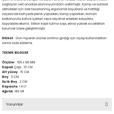
sağlayan sert anodize alüminyumdam üretilmiştir. Kamp ve outdoor
aktiviteleri için özel tasarlanmış ergonomik boyutlara ve hafifliği
sayesinde bahçede piknik yaparken, kamp yaparken, evinizin
Panço
balkonunda kahve içerken veya seyahat ederken kolaylıkla
taşıyabileceksiniz Silikon kaplı tutma sapı, elinizi yüksek sıcaklıktan
korumak üzere geliştirilmiştir.
Dikkat
: Ürün hijyenik ürünler sınıfına girdiği için açılıp kullanıldıktan
sonra iade edileme.
TEKNİK BİLGİLER
Ölçüler
: 156 x 96 MM
Kapak
Çapı : 10 CM
Alt yüzey
: 15 CM
Boy
: 11 CM
İbrik Boy
: 2 CM
Kapasite
: 1.4 LT
Ağırlık
: 183 GR
Yorumlar