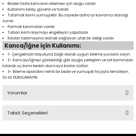
Birden fazla kancanın bilemesi için oluğu vardır.
Kullanımı kolay, güvenli ve hızlıdır.
Tutamak kısmı yumuşaktır. Bu sayede daha iyi kavrama olanağı
Panço
sunar.
Parmak korumaları vardır.
Taban kısmı kaymayı engelleyici yapıdadır.
Kordon takılmasına olanak sağlayan ufak bir deliği vardır.
Kanca/İğne için Kullanımı:
1- Çengelinizin boyutuna bağlı olarak uygun bileme yuvasını seçin.
2- Kancayı/iğneyi gösterildiği gibi oyuğa yerleştirin ve sırt kısmından
tutarak uç kısmı keskin oluncaya kadar sürtün.
3- Bileme aparatını nemli bir bezle ve yumuşak fırçayla temizleyin.
SU İLE DURULAMAYIN.
Yorumlar
Taksit Seçenekleri
Bu ürüne ilk yorumu siz yapın!
Yorum Yaz