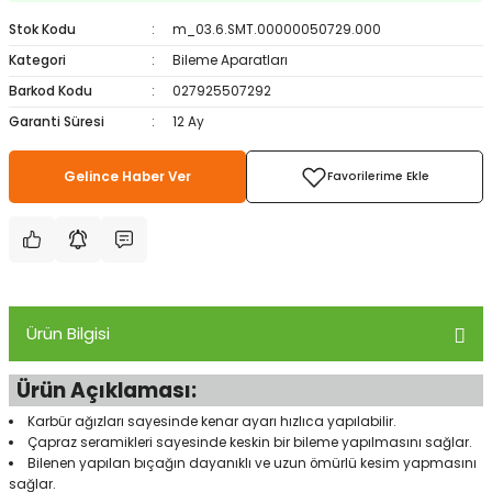
ampon Ekipmanları
a / Manometreler
i
Bel ve Omuz Çantaları
0 ile +5 Derece Arası
Stok Kodu
m_03.6.SMT.00000050729.000
Kategori
Bileme Aparatları
r
zu Torbası
eller
Bisiklet Çantaları
Çocuk Uyku Tulumları
Barkod Kodu
027925507292
Garanti Süresi
12 Ay
Boyun Çantaları
Kaz Tüyü Uyku Tulumları
Gelince Haber Ver
ampet
Bolt
rı
Çanta Aksesuarları
k Bardak
numlama
Çanta Yağmurlukları
nleri
Çocuk Çantaları
Ürün Bilgisi
meleri
ksesuarlar
Cüzdanlar
Ürün Açıklaması:
eleri
İlk Yardım Çantaları
Karbür ağızları sayesinde kenar ayarı hızlıca yapılabilir.
Çapraz seramikleri sayesinde keskin bir bileme yapılmasını sağlar.
uarları
Seyahat Çantaları
Bilenen yapılan bıçağın dayanıklı ve uzun ömürlü kesim yapmasını
sağlar.