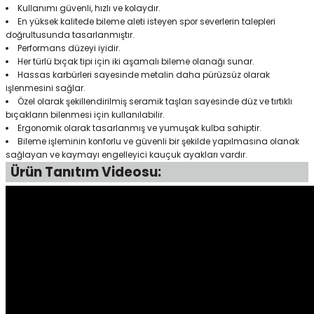
Kullanımı güvenli, hızlı ve kolaydır.
En yüksek kalitede bileme aleti isteyen spor severlerin talepleri
doğrultusunda tasarlanmıştır.
Panço
Performans düzeyi iyidir.
Her türlü bıçak tipi için iki aşamalı bileme olanağı sunar.
Hassas karbürleri sayesinde metalin daha pürüzsüz olarak
işlenmesini sağlar.
Özel olarak şekillendirilmiş seramik taşları sayesinde düz ve tırtıklı
bıçakların bilenmesi için kullanılabilir.
Ergonomik olarak tasarlanmış ve yumuşak kulba sahiptir.
Bileme işleminin konforlu ve güvenli bir şekilde yapılmasına olanak
sağlayan ve kaymayı engelleyici kauçuk ayakları vardır.
Ürün Tanıtım Videosu: