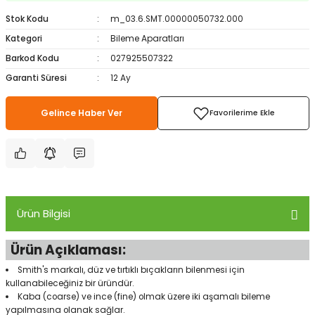
ampon Ekipmanları
a / Manometreler
i
Bel ve Omuz Çantaları
0 ile +5 Derece Arası
Stok Kodu
m_03.6.SMT.00000050732.000
Kategori
Bileme Aparatları
r
zu Torbası
eller
Bisiklet Çantaları
Çocuk Uyku Tulumları
Barkod Kodu
027925507322
Garanti Süresi
12 Ay
Boyun Çantaları
Kaz Tüyü Uyku Tulumları
Gelince Haber Ver
ampet
Bolt
rı
Çanta Aksesuarları
k Bardak
numlama
Çanta Yağmurlukları
nleri
Çocuk Çantaları
Ürün Bilgisi
meleri
ksesuarlar
Cüzdanlar
Ürün Açıklaması:
eleri
İlk Yardım Çantaları
Smith's markalı, düz ve tırtıklı bıçakların bilenmesi için
kullanabileceğiniz bir üründür.
uarları
Seyahat Çantaları
Kaba (coarse) ve ince (fine) olmak üzere iki aşamalı bileme
yapılmasına olanak sağlar.