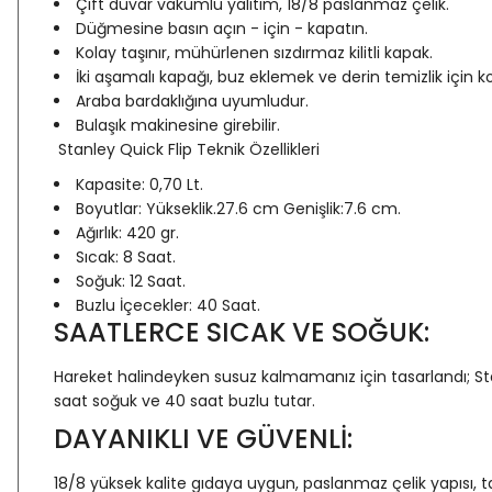
Çift duvar vakumlu yalıtım, 18/8 paslanmaz çelik.
Düğmesine basın açın - için - kapatın.
Kolay taşınır, mühürlenen sızdırmaz kilitli kapak.
İki aşamalı kapağı, buz eklemek ve derin temizlik için ko
Araba bardaklığına uyumludur.
Bulaşık makinesine girebilir.
Stanley Quick Flip Teknik Özellikleri
Kapasite: 0,70 Lt.
Boyutlar: Yükseklik.27.6 cm Genişlik:7.6 cm.
Ağırlık: 420 gr.
Sıcak: 8 Saat.
Soğuk: 12 Saat.
Buzlu İçecekler: 40 Saat.
SAATLERCE SICAK VE SOĞUK:
Hareket halindeyken susuz kalmamanız için tasarlandı; Stanley
saat soğuk ve 40 saat buzlu tutar.
DAYANIKLI VE GÜVENLİ:
18/8 yüksek kalite gıdaya uygun, paslanmaz çelik yapısı, 