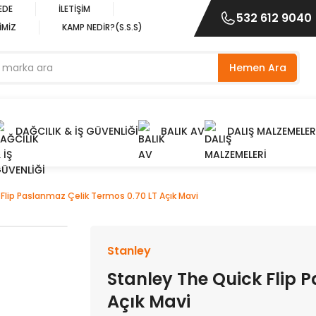
EDE
İLETİŞİM
532 612 9040
İMİZ
KAMP NEDİR?(S.S.S)
Hemen Ara
DAĞCILIK & İŞ GÜVENLİĞİ
BALIK AV
DALIŞ MALZEMELER
Flip Paslanmaz Çelik Termos 0.70 LT Açık Mavi
Stanley
Stanley The Quick Flip 
Açık Mavi