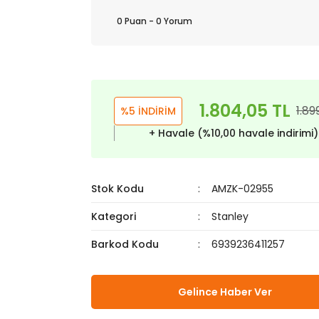
0 Puan - 0 Yorum
1.804,05 TL
1.89
%5 İNDİRİM
+ Havale (%10,00 havale indirimi
Stok Kodu
AMZK-02955
Kategori
Stanley
Barkod Kodu
6939236411257
Gelince Haber Ver