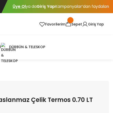
Üye Ol
ya da
Giriş Yap
Kampanyalar’dan faydalan
Favorilerim
Sepet
Giriş Yap
İ
DÜRBÜN & TELESKOP
Paslanmaz Çelik Termos 0.70 LT