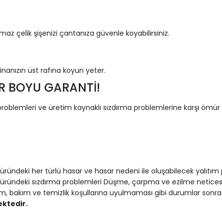
z çelik şişenizi çantanıza güvenle koyabilirsiniz.
anızın üst rafına koyun yeter.
R BOYU GARANTİ!
roblemleri ve üretim kaynaklı sızdırma problemlerine karşı ömür b
deki her türlü hasar ve hasar nedeni ile oluşabilecek yalıtım
ndeki sızdırma problemleri Düşme, çarpma ve ezilme neticesinde
m, bakım ve temizlik koşullarına uyulmaması gibi durumlar sonras
ktedir.