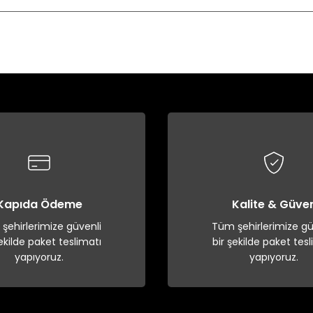
Bu ürüne ilk yorumu siz yapın!
Yorum Yaz
Kapıda Ödeme
Kalite & Güve
şehirlerimize güvenli
Tüm şehirlerimize gü
şekilde paket teslimatı
bir şekilde paket tesl
yapıyoruz.
yapıyoruz.