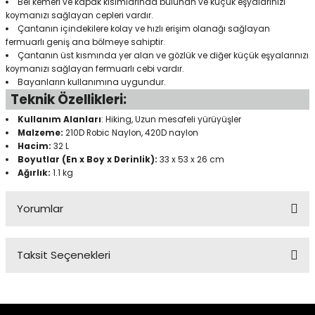
Bel kemeri ve kapak kısımlarında bulunan ve küçük eşyalarınızı
koymanızı sağlayan cepleri vardır.
Çantanın içindekilere kolay ve hızlı erişim olanağı sağlayan
fermuarlı geniş ana bölmeye sahiptir.
Panço
Çantanın üst kısmında yer alan ve gözlük ve diğer küçük eşyalarınızı
koymanızı sağlayan fermuarlı cebi vardır.
Bayanların kullanımına uygundur.
Teknik Özellikleri:
Kullanım Alanları
: Hiking, Uzun mesafeli yürüyüşler
Malzeme:
210D Robic Naylon, 420D naylon
Hacim:
32 L
Boyutlar (En x Boy x Derinlik):
33 x 53 x 26 cm
Ağırlık:
1.1 kg
Yorumlar
Taksit Seçenekleri
Bu ürüne ilk yorumu siz yapın!
Yorum Yaz