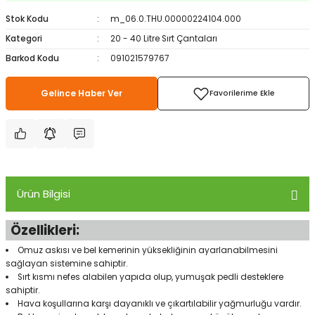
ampon Ekipmanları
a / Manometreler
i
Bel ve Omuz Çantaları
0 ile +5 Derece Arası
Stok Kodu
m_06.0.THU.00000224104.000
Kategori
20 - 40 Litre Sırt Çantaları
r
zu Torbası
eller
Bisiklet Çantaları
Çocuk Uyku Tulumları
Barkod Kodu
091021579767
Boyun Çantaları
Kaz Tüyü Uyku Tulumları
Gelince Haber Ver
ampet
Bolt
rı
Çanta Aksesuarları
k Bardak
numlama
Çanta Yağmurlukları
nleri
Çocuk Çantaları
Ürün Bilgisi
meleri
ksesuarlar
Cüzdanlar
Özellikleri:
Omuz askısı ve bel kemerinin yüksekliğinin ayarlanabilmesini
eleri
İlk Yardım Çantaları
sağlayan sistemine sahiptir.
Sırt kısmı nefes alabilen yapıda olup, yumuşak pedli desteklere
sahiptir.
uarları
Seyahat Çantaları
Hava koşullarına karşı dayanıklı ve çıkartılabilir yağmurluğu vardır.