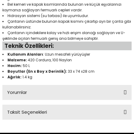
Bel kemeri ve kapak kısımlarında bulunan ve küçük eşyalarınızı
koymanızı sağlayan fermuarlı cepleri vardır.
Hidrasyon sistemi (su torbası) ile uyumludur.
Panço
Çantanın üstünde bulunan kapak kısmını çıkartıp ayrı bir çanta gibi
kullanabilirsiniz.
Çantanın içindekilere kolay ve hızlı erişim olanağı sağlayan ve U-
şeklinde açılan fermuarlı geniş ana bölmeye sahiptir.
Teknik Özellikleri:
Kullanım Alanları
: Uzun mesafeli yürüyüşler
Malzeme:
420 Cordura, 100 Naylon
Hacim:
50 L
Boyutlar (En x Boy x Derinlik):
33 x 74 x28 cm
Ağırlık:
1.4 kg
Yorumlar
Taksit Seçenekleri
Bu ürüne ilk yorumu siz yapın!
Yorum Yaz