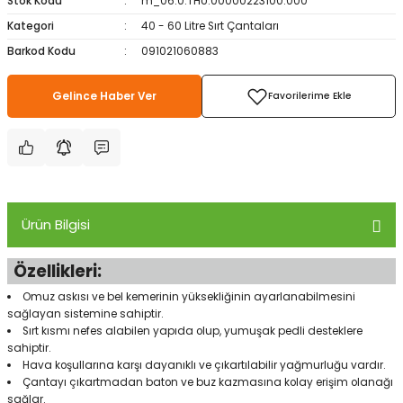
Stok Kodu
m_06.0.THU.00000223100.000
ampon Ekipmanları
a / Manometreler
i
Bel ve Omuz Çantaları
0 ile +5 Derece Arası
Kategori
40 - 60 Litre Sırt Çantaları
Barkod Kodu
091021060883
r
zu Torbası
eller
Bisiklet Çantaları
Çocuk Uyku Tulumları
Gelince Haber Ver
Boyun Çantaları
Kaz Tüyü Uyku Tulumları
ampet
Bolt
rı
Çanta Aksesuarları
k Bardak
numlama
Çanta Yağmurlukları
Ürün Bilgisi
nleri
Çocuk Çantaları
Özellikleri:
meleri
ksesuarlar
Cüzdanlar
Omuz askısı ve bel kemerinin yüksekliğinin ayarlanabilmesini
sağlayan sistemine sahiptir.
eleri
İlk Yardım Çantaları
Sırt kısmı nefes alabilen yapıda olup, yumuşak pedli desteklere
sahiptir.
Hava koşullarına karşı dayanıklı ve çıkartılabilir yağmurluğu vardır.
uarları
Seyahat Çantaları
Çantayı çıkartmadan baton ve buz kazmasına kolay erişim olanağı
sağlar.