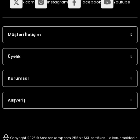
x.com
Instagram
Facebook
Youtube
Panço
Müşteri İletişim
Üyelik
Kurumsal
Alışveriş
Copyright 2023 © Amazonkamp.com 256bit SSL sertifikası ile korunmaktadır.