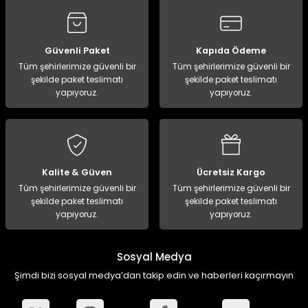
ampon Ekipmanları
a / Manometreler
i
Bel ve Omuz Çantaları
0 ile +5 Derece Arası
r
zu Torbası
eller
Bisiklet Çantaları
Çocuk Uyku Tulumları
Güvenli Paket
Kapıda Ödeme
Tüm şehirlerimize güvenli bir
Tüm şehirlerimize güvenli bir
şekilde paket teslimatı
şekilde paket teslimatı
Boyun Çantaları
Kaz Tüyü Uyku Tulumları
yapıyoruz.
yapıyoruz.
ampet
Bolt
rı
Çanta Aksesuarları
k Bardak
numlama
Çanta Yağmurlukları
Kalite & Güven
Ücretsiz Kargo
nleri
Çocuk Çantaları
Tüm şehirlerimize güvenli bir
Tüm şehirlerimize güvenli bir
şekilde paket teslimatı
şekilde paket teslimatı
yapıyoruz.
yapıyoruz.
meleri
ksesuarlar
Cüzdanlar
eleri
İlk Yardım Çantaları
Sosyal Medya
Şimdi bizi sosyal medya’dan takip edin ve haberleri kaçırmayın
uarları
Seyahat Çantaları