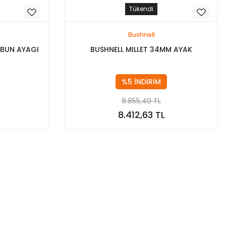
Tükendi
Bushnell
BUN AYAGI
BUSHNELL MILLET 34MM AYAK
%5 İNDİRİM
8.855,40 TL
8.412,63 TL
Stokta Yok