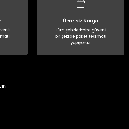
n
Ücretsiz Kargo
venli
Tüm şehirlerimize güvenli
imatı
bir şekilde paket teslimatı
yapıyoruz.
yın