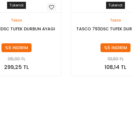
Tükendi
Tükendi
Tasco
Tasco
1DSC TUFEK DURBUN AYAGI
TASCO 793DSC TUFEK DUR
%5 İNDİRİM
%5 İNDİRİM
315,00 TL
113,83 TL
299,25 TL
108,14 TL
Stokta Yok
Stokta Yok