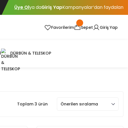
Üye Ol
ya da
Giriş Yap
Kampanyalar’dan faydalan
Favorilerim
Sepet
Giriş Yap
İ
DÜRBÜN & TELESKOP
Toplam 3 ürün