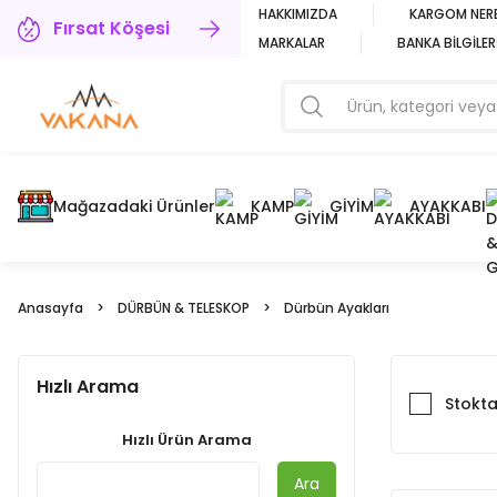
HAKKIMIZDA
KARGOM NER
Fırsat Köşesi
MARKALAR
BANKA BİLGİLER
Mağazadaki Ürünler
KAMP
GİYİM
AYAKKABI
Anasayfa
DÜRBÜN & TELESKOP
Dürbün Ayakları
Hızlı Arama
Stokta
Hızlı Ürün Arama
Ara