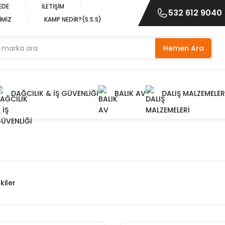
EDE
İLETİŞİM
532 612 9040
İMİZ
KAMP NEDİR?(S.S.S)
Hemen Ara
DAĞCILIK & İŞ GÜVENLİĞİ
BALIK AV
DALIŞ MALZEMELER
kiler