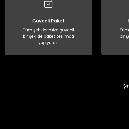
Güvenli Paket
Tüm şehirlerimize güvenli
Tüm 
bir şekilde paket teslimatı
bir 
yapıyoruz.
Şi