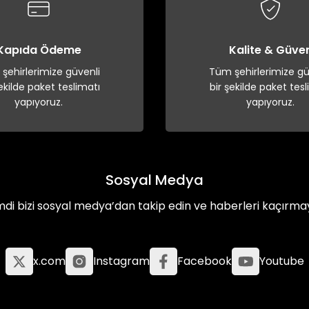
Kapıda Ödeme
Kalite & Güve
şehirlerimize güvenli
Tüm şehirlerimize gü
şekilde paket teslimatı
bir şekilde paket tesl
yapıyoruz.
yapıyoruz.
Sosyal Medya
mdi bizi sosyal medya’dan takip edin ve haberleri kaçırma
x.com
Instagram
Facebook
Youtube