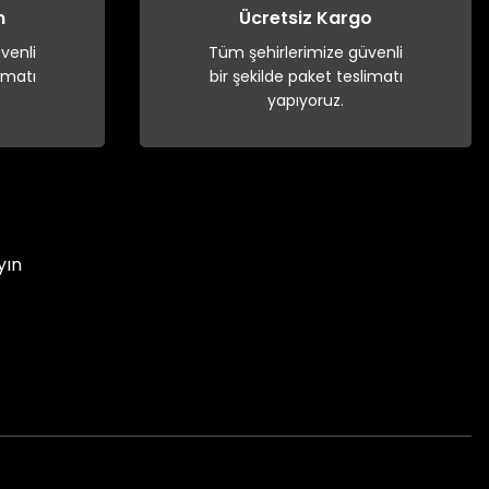
n
Ücretsiz Kargo
venli
Tüm şehirlerimize güvenli
imatı
bir şekilde paket teslimatı
yapıyoruz.
yın