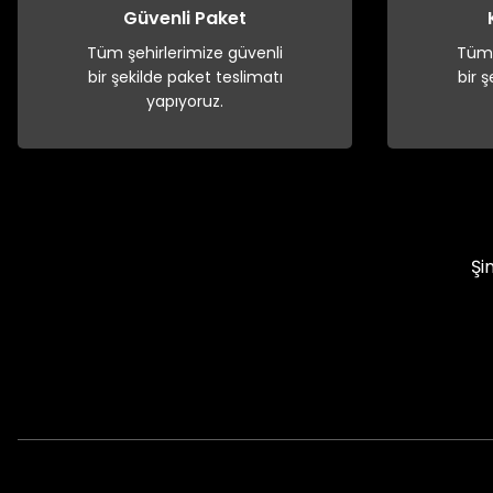
Güvenli Paket
Tüm şehirlerimize güvenli
Tüm 
bir şekilde paket teslimatı
bir 
yapıyoruz.
Şi