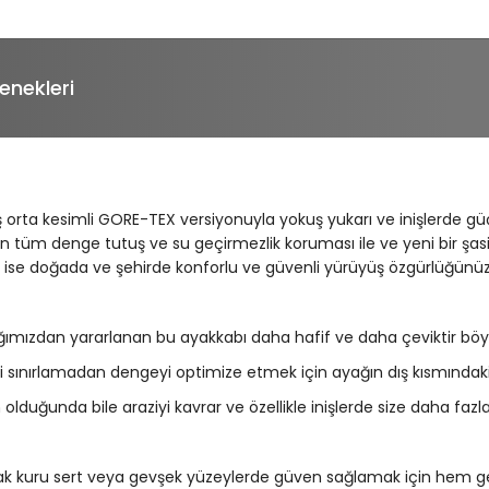
enekleri
rta kesimli GORE-TEX versiyonuyla yokuş yukarı ve inişlerde güç
ken tüm denge tutuş ve su geçirmezlik koruması ile ve yeni bir ş
ise doğada ve şehirde konforlu ve güvenli yürüyüş özgürlüğünüzü
mızdan yararlanan bu ayakkabı daha hafif ve daha çeviktir böylec
i sınırlamadan dengeyi optimize etmek için ayağın dış kısmındaki
duğunda bile araziyi kavrar ve özellikle inişlerde size daha fazla
. Islak kuru sert veya gevşek yüzeylerde güven sağlamak için hem