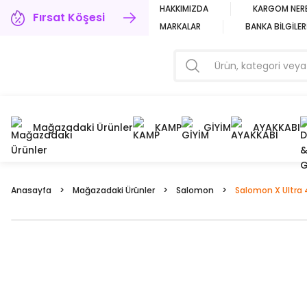
HAKKIMIZDA
KARGOM NER
Fırsat Köşesi
MARKALAR
BANKA BİLGİLER
Mağazadaki Ürünler
KAMP
GİYİM
AYAKKABI
Anasayfa
Mağazadaki Ürünler
Salomon
Salomon X Ultra 