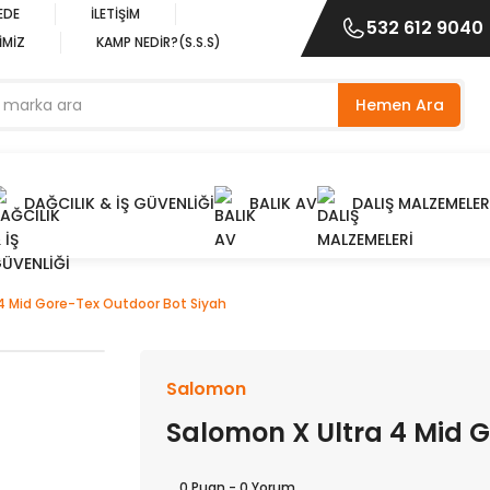
EDE
İLETİŞİM
532 612 9040
İMİZ
KAMP NEDİR?(S.S.S)
Hemen Ara
DAĞCILIK & İŞ GÜVENLİĞİ
BALIK AV
DALIŞ MALZEMELER
4 Mid Gore-Tex Outdoor Bot Siyah
Salomon
Salomon X Ultra 4 Mid 
0 Puan - 0 Yorum