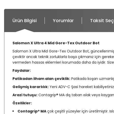
Ürün Bilgisi
Yorumlar
Taksit Seç
Salomon X Ultra 4 Mid Gore-Tex Outdoor Bot
Salomon X Ultra Mid Gore-Tex Outdoor Bot, güncellenmiş o
çeviktir ancak teknik zorluklarla başa çıkmanız için gere
vermeden hassas eklemleri korumada daha da iyidir. Size 
Faydalar:
Patikadan ilham alan çeviklik:
Patikada koşan uzmanlığı
Gelişmiş kararlılık:
Yeni ADV-C Şasi hareket kabiliyetiniz
Arazi tutuşu:
Contagrip® MA dış taban ıslak veya kaygan ol
Özellikler:
Contagrip® MA
çok çeşitli yüzeyler için üretilmiştir