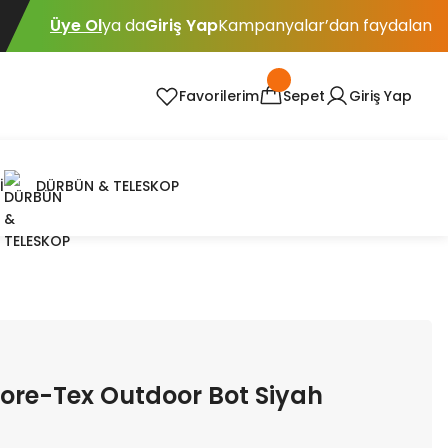
Üye Ol
ya da
Giriş Yap
Kampanyalar’dan faydalan
Favorilerim
Sepet
Giriş Yap
İ
DÜRBÜN & TELESKOP
Gore-Tex Outdoor Bot Siyah