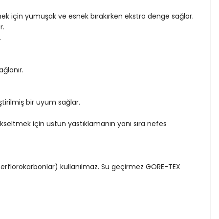
tmek için yumuşak ve esnek bırakırken ekstra denge sağlar.
r.
.
ğlanır.
irilmiş bir uyum sağlar.
kseltmek için üstün yastıklamanın yanı sıra nefes
(Perflorokarbonlar) kullanılmaz. Su geçirmez GORE-TEX