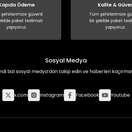
Kapıda Ödeme
Kalite & Güve
şehirlerimize güvenli
Tüm şehirlerimize gü
şekilde paket teslimatı
bir şekilde paket tesl
yapıyoruz.
yapıyoruz.
Sosyal Medya
mdi bizi sosyal medya’dan takip edin ve haberleri kaçırma
x.com
Instagram
Facebook
Youtube