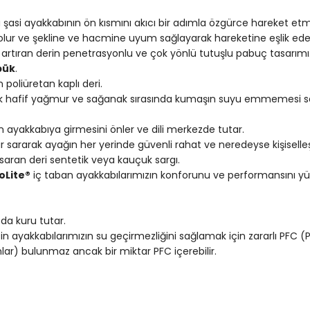
bu şasi ayakkabının ön kısmını akıcı bir adımla özgürce hareket e
olur ve şekline ve hacmine uyum sağlayarak hareketine eşlik ede
artıran derin penetrasyonlu ve çok yönlü tutuşlu pabuç tasarımı
pük
.
oliüretan kaplı deri.
rak hafif yağmur ve sağanak sırasında kumaşın suyu emmemesi sa
rin ayakkabıya girmesini önler ve dili merkezde tutar.
ararak ayağın her yerinde güvenli rahat ve neredeyse kişiselleşt
saran deri sentetik veya kauçuk sargı.
oLite®
iç taban ayakkabılarımızın konforunu ve performansını yü
 da kuru tutar.
n ayakkabılarımızın su geçirmezliğini sağlamak için zararlı PFC 
lar) bulunmaz ancak bir miktar PFC içerebilir.