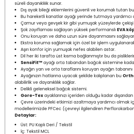
süreli dayanıklılık sunar.
Dış ayak bileği eklemlerini güvenli ve korumalı tutan 
Bu hareketli kanatlar ayağı yerinde tutmaya yardımcı 
Çamur veya gevşek kir gibi yumuşak yüzeylerde çekişi 
Şok zayıflaması sağlayan yüksek performanslı
EVA kö
Onu koruyan ve daha uzun süre dayanmasını sağlayan p
Ekstra koruma sağlamak için özel bir işlem uygulana
Aşırı konfor için yumuşak nefes alabilen astar.
Dil her iki tarafta üst kısma bağlanmıştır bu da pislikle
SensiFit™
ayağı orta tabandan bağcık sistemine kadar s
Ayağın yan ve orta taraflarını koruyan ayağın tabanını 
Ayağınızın hatlarına uyacak şekilde kalıplanan bu
Orth
alabilirlik ve dayanıklılık sağlar.
Delikli geleneksel bağcık sistemi.
Gore-Tex
ayaklarınızı içeriden olduğu kadar dışarıdan
Çevre üzerindeki etkimizi azaltmaya yardımcı olmak içi
modellerimizde PFCec (çevreyi ilgilendiren Perflorokarbon
Detaylar:
Üst: PU Kaplı Deri / Tekstil
İç: Tekstil MCL