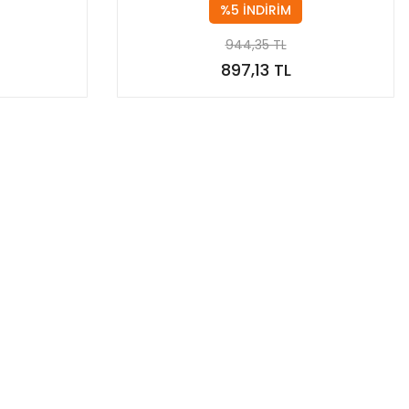
%5 İNDİRİM
944,35 TL
897,13 TL
Stokta Yok