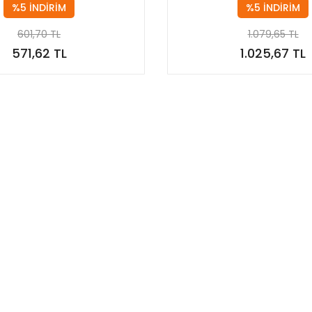
%5 İNDİRİM
%5 İNDİRİM
601,70 TL
1.079,65 TL
571,62 TL
1.025,67 TL
Stokta Yok
Stokta Yok