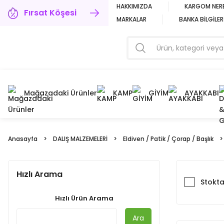
HAKKIMIZDA
KARGOM NER
Fırsat Köşesi
MARKALAR
BANKA BİLGİLER
Mağazadaki Ürünler
KAMP
GİYİM
AYAKKABI
Anasayfa
DALIŞ MALZEMELERİ
Eldiven / Patik / Çorap / Başlık
Hızlı Arama
Stokta
Hızlı Ürün Arama
Ara