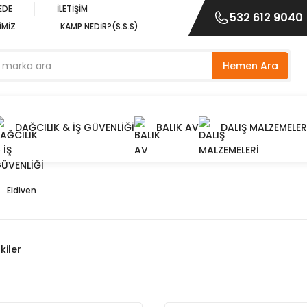
EDE
İLETİŞİM
532 612 9040
İMİZ
KAMP NEDİR?(S.S.S)
Hemen Ara
DAĞCILIK & İŞ GÜVENLİĞİ
BALIK AV
DALIŞ MALZEMELER
Eldiven
kiler