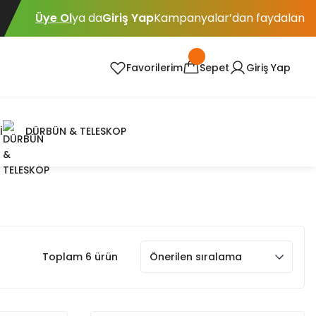
Üye Ol
ya da
Giriş Yap
Kampanyalar’dan faydalan
Favorilerim
Sepet
Giriş Yap
İ
DÜRBÜN & TELESKOP
Toplam 6 ürün