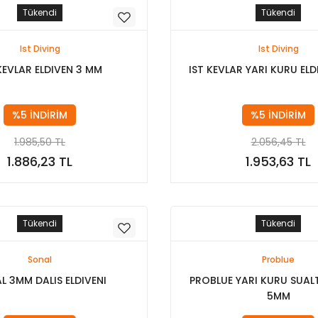
Tükendi
Tükendi
Ist Diving
Ist Diving
KEVLAR ELDIVEN 3 MM
IST KEVLAR YARI KURU EL
%5 İNDİRİM
%5 İNDİRİM
1.985,50 TL
2.056,45 TL
1.886,23 TL
1.953,63 TL
Stokta Yok
Stokta Yok
Tükendi
Tükendi
Sonal
Problue
L 3MM DALIS ELDIVENI
PROBLUE YARI KURU SUALT
5MM