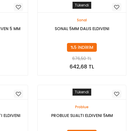
Tükendi
Sonal
DIVEN 5 MM
SONAL 5MM DALIS ELDIVENI
%5 İNDİRİM
676,50 TL
642,68 TL
Stokta Yok
Tükendi
Problue
I ELDIVENI
PROBLUE SUALTI ELDIVENI 5MM