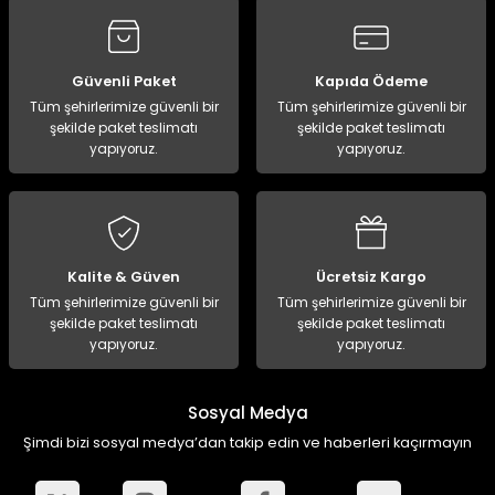
ampon Ekipmanları
a / Manometreler
i
Bel ve Omuz Çantaları
0 ile +5 Derece Arası
r
zu Torbası
eller
Bisiklet Çantaları
Çocuk Uyku Tulumları
Güvenli Paket
Kapıda Ödeme
Tüm şehirlerimize güvenli bir
Tüm şehirlerimize güvenli bir
şekilde paket teslimatı
şekilde paket teslimatı
Boyun Çantaları
Kaz Tüyü Uyku Tulumları
yapıyoruz.
yapıyoruz.
ampet
Bolt
rı
Çanta Aksesuarları
k Bardak
numlama
Çanta Yağmurlukları
Kalite & Güven
Ücretsiz Kargo
nleri
Çocuk Çantaları
Tüm şehirlerimize güvenli bir
Tüm şehirlerimize güvenli bir
şekilde paket teslimatı
şekilde paket teslimatı
yapıyoruz.
yapıyoruz.
meleri
ksesuarlar
Cüzdanlar
eleri
İlk Yardım Çantaları
Sosyal Medya
Şimdi bizi sosyal medya’dan takip edin ve haberleri kaçırmayın
uarları
Seyahat Çantaları