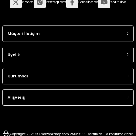
x.com
Instagram
Facebook
Youtube
Panço
Müşteri İletişim
Üyelik
Kurumsal
Alışveriş
Copyright 2023 © Amazonkamp.com 256bit SSL sertifikası ile korunmaktadır.