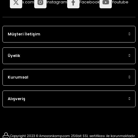
x.com
Instagram
Facebook
Youtube
Panço
Müşteri İletişim
Üyelik
Kurumsal
Alışveriş
Copyright 2023 © Amazonkamp.com 256bit SSL sertifikası ile korunmaktadır.