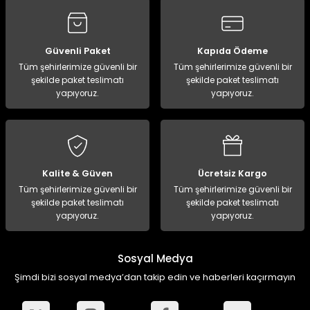
ampon Ekipmanları
a / Manometreler
i
Bel ve Omuz Çantaları
0 ile +5 Derece Arası
r
zu Torbası
eller
Bisiklet Çantaları
Çocuk Uyku Tulumları
Güvenli Paket
Kapıda Ödeme
Tüm şehirlerimize güvenli bir
Tüm şehirlerimize güvenli bir
şekilde paket teslimatı
şekilde paket teslimatı
Boyun Çantaları
Kaz Tüyü Uyku Tulumları
yapıyoruz.
yapıyoruz.
ampet
Bolt
rı
Çanta Aksesuarları
k Bardak
numlama
Çanta Yağmurlukları
Kalite & Güven
Ücretsiz Kargo
nleri
Çocuk Çantaları
Tüm şehirlerimize güvenli bir
Tüm şehirlerimize güvenli bir
şekilde paket teslimatı
şekilde paket teslimatı
yapıyoruz.
yapıyoruz.
meleri
ksesuarlar
Cüzdanlar
eleri
İlk Yardım Çantaları
Sosyal Medya
Şimdi bizi sosyal medya’dan takip edin ve haberleri kaçırmayın
uarları
Seyahat Çantaları