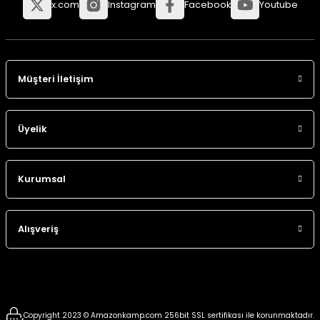
x.com
Instagram
Facebook
Youtube
Panço
Müşteri İletişim
Üyelik
Kurumsal
Alışveriş
Copyright 2023 © Amazonkamp.com 256bit SSL sertifikası ile korunmaktadır.