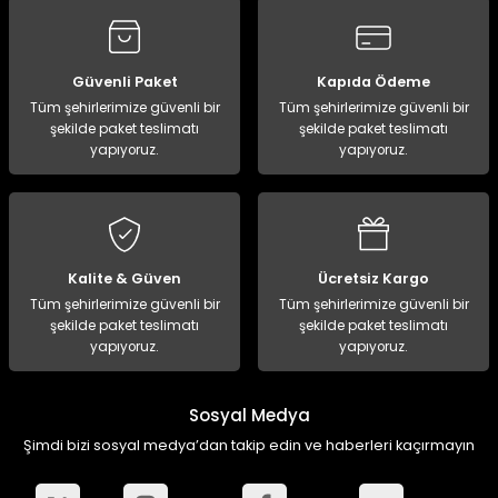
ampon Ekipmanları
a / Manometreler
i
Bel ve Omuz Çantaları
0 ile +5 Derece Arası
r
zu Torbası
eller
Bisiklet Çantaları
Çocuk Uyku Tulumları
Güvenli Paket
Kapıda Ödeme
Tüm şehirlerimize güvenli bir
Tüm şehirlerimize güvenli bir
şekilde paket teslimatı
şekilde paket teslimatı
Boyun Çantaları
Kaz Tüyü Uyku Tulumları
yapıyoruz.
yapıyoruz.
ampet
Bolt
rı
Çanta Aksesuarları
k Bardak
numlama
Çanta Yağmurlukları
Kalite & Güven
Ücretsiz Kargo
nleri
Çocuk Çantaları
Tüm şehirlerimize güvenli bir
Tüm şehirlerimize güvenli bir
şekilde paket teslimatı
şekilde paket teslimatı
yapıyoruz.
yapıyoruz.
meleri
ksesuarlar
Cüzdanlar
eleri
İlk Yardım Çantaları
Sosyal Medya
Şimdi bizi sosyal medya’dan takip edin ve haberleri kaçırmayın
uarları
Seyahat Çantaları