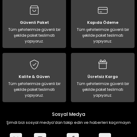
ampon Ekipmanları
a / Manometreler
i
Bel ve Omuz Çantaları
0 ile +5 Derece Arası
r
zu Torbası
eller
Bisiklet Çantaları
Çocuk Uyku Tulumları
Güvenli Paket
Kapıda Ödeme
Tüm şehirlerimize güvenli bir
Tüm şehirlerimize güvenli bir
şekilde paket teslimatı
şekilde paket teslimatı
Boyun Çantaları
Kaz Tüyü Uyku Tulumları
yapıyoruz.
yapıyoruz.
ampet
Bolt
rı
Çanta Aksesuarları
k Bardak
numlama
Çanta Yağmurlukları
Kalite & Güven
Ücretsiz Kargo
nleri
Çocuk Çantaları
Tüm şehirlerimize güvenli bir
Tüm şehirlerimize güvenli bir
şekilde paket teslimatı
şekilde paket teslimatı
yapıyoruz.
yapıyoruz.
meleri
ksesuarlar
Cüzdanlar
eleri
İlk Yardım Çantaları
Sosyal Medya
Şimdi bizi sosyal medya’dan takip edin ve haberleri kaçırmayın
uarları
Seyahat Çantaları