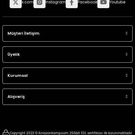
x.com
Instagram
Facebook
Youtube
Panço
Müşteri İletişim
Üyelik
Kurumsal
Alışveriş
Copyright 2023 © Amazonkamp.com 256bit SSL sertifikası ile korunmaktadır.