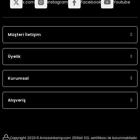
x.com
Instagram
Facebook
Youtube
Panço
Müşteri İletişim
Üyelik
Kurumsal
Alışveriş
Copyright 2023 © Amazonkamp.com 256bit SSL sertifikası ile korunmaktadır.