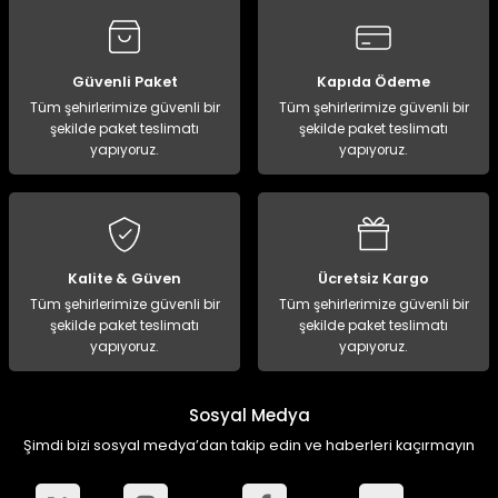
ampon Ekipmanları
a / Manometreler
i
Bel ve Omuz Çantaları
0 ile +5 Derece Arası
r
zu Torbası
eller
Bisiklet Çantaları
Çocuk Uyku Tulumları
Güvenli Paket
Kapıda Ödeme
Tüm şehirlerimize güvenli bir
Tüm şehirlerimize güvenli bir
şekilde paket teslimatı
şekilde paket teslimatı
Boyun Çantaları
Kaz Tüyü Uyku Tulumları
yapıyoruz.
yapıyoruz.
ampet
Bolt
rı
Çanta Aksesuarları
k Bardak
numlama
Çanta Yağmurlukları
Kalite & Güven
Ücretsiz Kargo
nleri
Çocuk Çantaları
Tüm şehirlerimize güvenli bir
Tüm şehirlerimize güvenli bir
şekilde paket teslimatı
şekilde paket teslimatı
yapıyoruz.
yapıyoruz.
meleri
ksesuarlar
Cüzdanlar
eleri
İlk Yardım Çantaları
Sosyal Medya
Şimdi bizi sosyal medya’dan takip edin ve haberleri kaçırmayın
uarları
Seyahat Çantaları